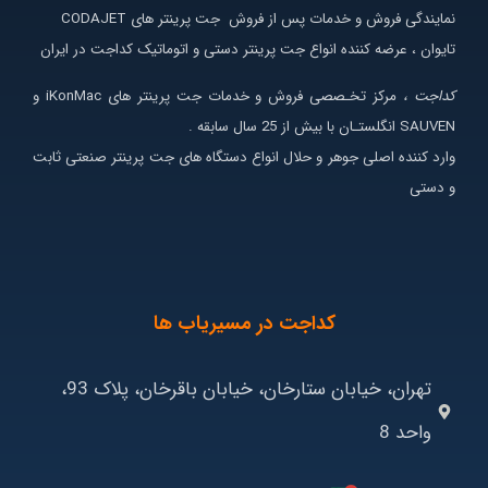
نمایندگی فروش و خدمات پس از فروش جت پرینتر های CODAJET
تایوان ، عرضه کننده انواع جت پرینتر دستی و اتوماتیک کداجت در ایران
کداجت ،
مرکز تخـصصی فروش و خدمات جت پرینتر های iKonMac و
SAUVEN انگلستـان با بیش از 25 سال سابقه .
وارد کننده اصلی جوهر و حلال انواع دستگاه های جت پرینتر صنعتی ثابت
و دستی
کداجت در مسیریاب ها
تهران، خیابان ستارخان، خیابان باقرخان، پلاک 93،
واحد 8