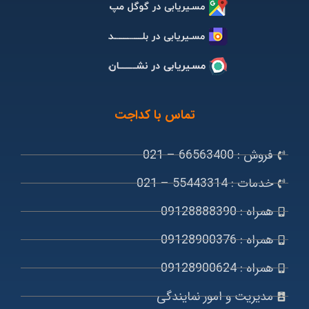
تماس با کداجت
فروش : 66563400 – 021
خدمات : 55443314 – 021
همراه : 09128888390
همراه : 09128900376
همراه : 09128900624
مدیریت و امور نمایندگی