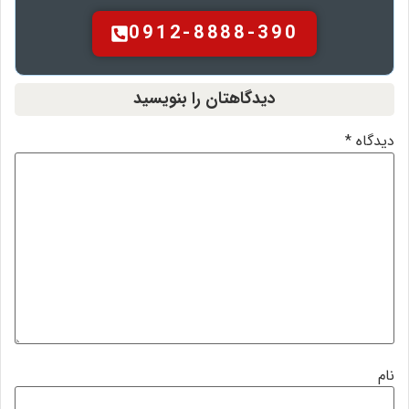
0912-8888-390
دیدگاهتان را بنویسید
یدگاه
*
ام