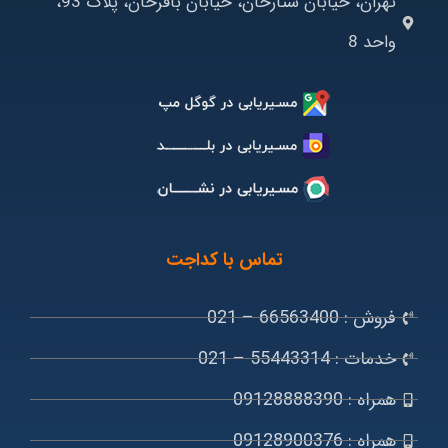
تهران، خیابان ستارخان، خیابان باقرخان، پلاک 93،
واحد 8
تماس با کداجت
فروش : 66563400 – 021
خدمات : 55443314 – 021
همراه : 09128888390
همراه : 09128900376