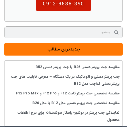
0912-8888-390
جدیدترین مطالب
مقایسه جت پرینتر دستی B26 با جت پرینتر دستی B52
جت پرینتر دستی و اتوماتیک در یک دستگاه – معرفی قابلیت های جت
پرینتر دستی کداجت مدل B12
مقایسه تخصصی جت پرینتر ثابت F12 و F12 Pro و F12 Pro Max
مقایسه تخصصی جت پرینتر دستی مدل B12 با مدل B26
نمایندگی جت پرینتر در بوشهر- راهکار هوشمندانه برای درج اطلاعات
محصول