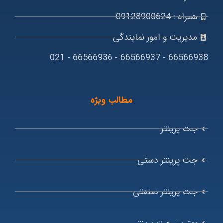
همراه : 09128900624
مدیریت و امور نمایندگی
66566938 - 66566937 - 66566936 - 021
مطالب ویژه
جت پرینتر
جت پرینتر دستی
جت پرینتر صنعتی
بهترین جت پرینتر