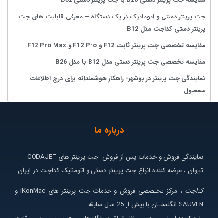
مقایسه جت پرینتر دستی B26 با جت پرینتر دستی B52
جت پرینتر دستی و اتوماتیک در یک دستگاه – معرفی قابلیت های جت
پرینتر دستی کداجت مدل B12
مقایسه تخصصی جت پرینتر ثابت F12 و F12 Pro و F12 Pro Max
مقایسه تخصصی جت پرینتر دستی مدل B12 با مدل B26
نمایندگی جت پرینتر در بوشهر- راهکار هوشمندانه برای درج اطلاعات
محصول
درباره ما
نمایندگی فروش و خدمات پس از فروش جت پرینتر های CODAJET
تایوان ، عرضه کننده انواع جت پرینتر دستی و اتوماتیک کداجت در ایران
کداجت ،
مرکز تخـصصی فروش و خدمات جت پرینتر های iKonMac و
SAUVEN انگلستـان با بیش از 25 سال سابقه .