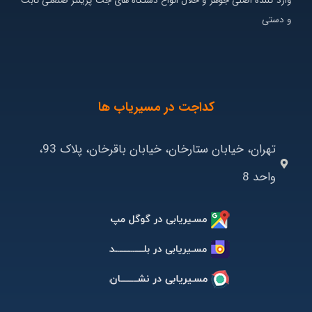
وارد کننده اصلی جوهر و حلال انواع دستگاه های جت پرینتر صنعتی ثابت
و دستی
کداجت در مسیریاب ها
تهران، خیابان ستارخان، خیابان باقرخان، پلاک 93،
واحد 8