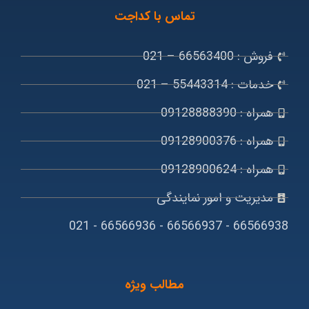
تماس با کداجت
فروش : 66563400 – 021
خدمات : 55443314 – 021
همراه : 09128888390
همراه : 09128900376
همراه : 09128900624
مدیریت و امور نمایندگی
66566938 - 66566937 - 66566936 - 021
مطالب ویژه