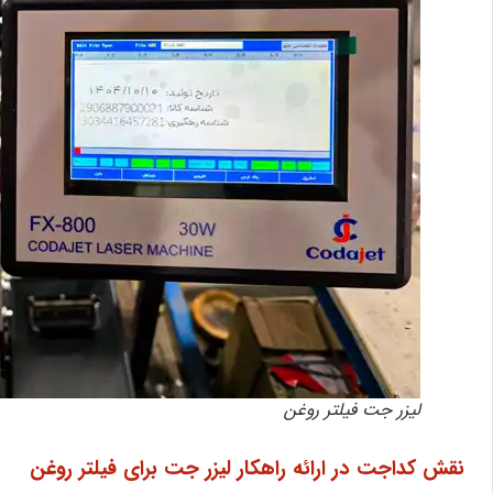
لیزر جت فیلتر روغن
نقش کداجت در ارائه راهکار لیزر جت برای فیلتر روغن