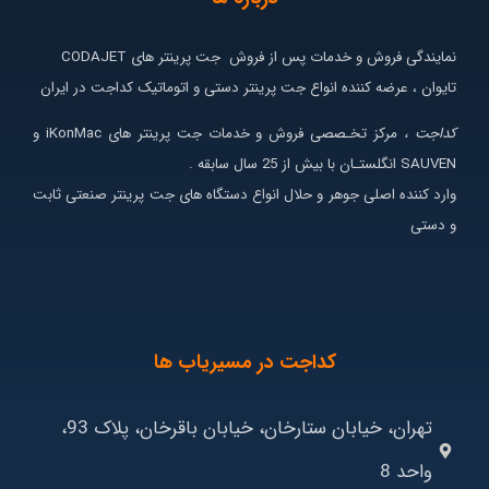
نمایندگی فروش و خدمات پس از فروش جت پرینتر های CODAJET
تایوان ، عرضه کننده انواع جت پرینتر دستی و اتوماتیک کداجت در ایران
کداجت ،
مرکز تخـصصی فروش و خدمات جت پرینتر های iKonMac و
SAUVEN انگلستـان با بیش از 25 سال سابقه .
وارد کننده اصلی جوهر و حلال انواع دستگاه های جت پرینتر صنعتی ثابت
و دستی
کداجت در مسیریاب ها
تهران، خیابان ستارخان، خیابان باقرخان، پلاک 93،
واحد 8