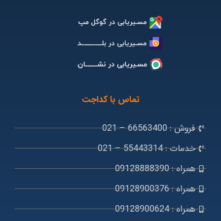
تماس با کداجت
فروش : 66563400 – 021
خدمات : 55443314 – 021
همراه : 09128888390
همراه : 09128900376
همراه : 09128900624