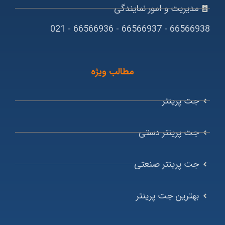
مدیریت و امور نمایندگی
66566938 - 66566937 - 66566936 - 021
مطالب ویژه
جت پرینتر
جت پرینتر دستی
جت پرینتر صنعتی
بهترین جت پرینتر