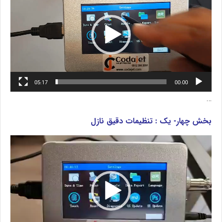
05:17
00:00
…
بخش چهار- یک : تنظیمات دقیق نازل
نمایشگر
ویدیو