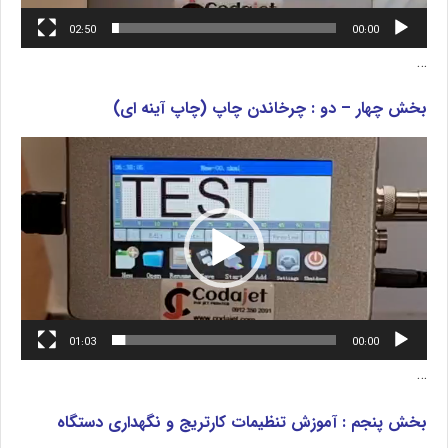
02:50
00:00
…
بخش چهار – دو : چرخاندن چاپ (چاپ آینه ای)
نمایشگر
ویدیو
01:03
00:00
…
بخش پنجم : آموزش تنظیمات کارتریج و نگهداری دستگاه