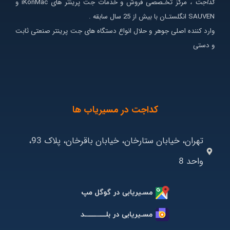
کداجت ،
مرکز تخـصصی فروش و خدمات جت پرینتر های iKonMac و
SAUVEN انگلستـان با بیش از 25 سال سابقه .
وارد کننده اصلی جوهر و حلال انواع دستگاه های جت پرینتر صنعتی ثابت
و دستی
کداجت در مسیریاب ها
تهران، خیابان ستارخان، خیابان باقرخان، پلاک 93،
واحد 8