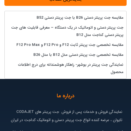
مقایسه جت پرینتر دستی B26 با جت پرینتر دستی B52
جت پرینتر دستی و اتوماتیک در یک دستگاه – معرفی قابلیت های جت
پرینتر دستی کداجت مدل B12
مقایسه تخصصی جت پرینتر ثابت F12 و F12 Pro و F12 Pro Max
مقایسه تخصصی جت پرینتر دستی مدل B12 با مدل B26
نمایندگی جت پرینتر در بوشهر- راهکار هوشمندانه برای درج اطلاعات
محصول
درباره ما
نمایندگی فروش و خدمات پس از فروش جت پرینتر های CODAJET
تایوان ، عرضه کننده انواع جت پرینتر دستی و اتوماتیک کداجت در ایران