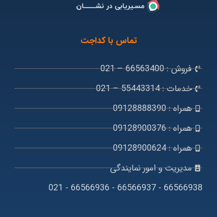
تماس با کداجت
فروش : 66563400 – 021
خدمات : 55443314 – 021
همراه : 09128888390
همراه : 09128900376
همراه : 09128900624
مدیریت و امور نمایندگی
66566938 - 66566937 - 66566936 - 021