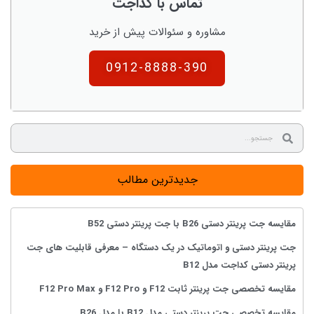
تماس با کداجت
مشاوره و سئوالات پیش از خرید
0912-8888-390
جدیدترین مطالب
مقایسه جت پرینتر دستی B26 با جت پرینتر دستی B52
جت پرینتر دستی و اتوماتیک در یک دستگاه – معرفی قابلیت های جت
پرینتر دستی کداجت مدل B12
مقایسه تخصصی جت پرینتر ثابت F12 و F12 Pro و F12 Pro Max
مقایسه تخصصی جت پرینتر دستی مدل B12 با مدل B26