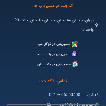
کداجت در مسیریاب ها
تهران، خیابان ستارخان، خیابان باقرخان، پلاک 93،
واحد 8
تماس با کداجت
فروش : 66563400 – 021
خدمات : 55443314 – 021