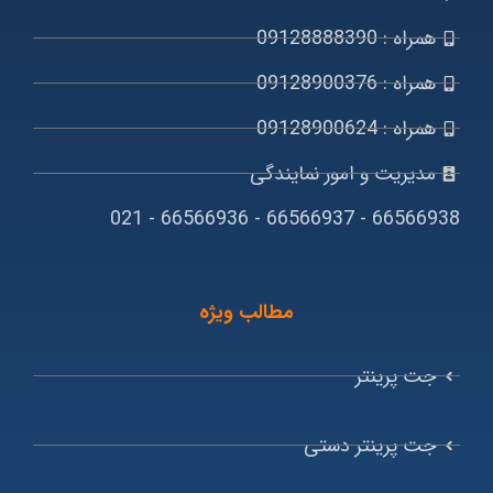
همراه : 09128888390
همراه : 09128900376
همراه : 09128900624
مدیریت و امور نمایندگی
66566938 - 66566937 - 66566936 - 021
مطالب ویژه
جت پرینتر
جت پرینتر دستی